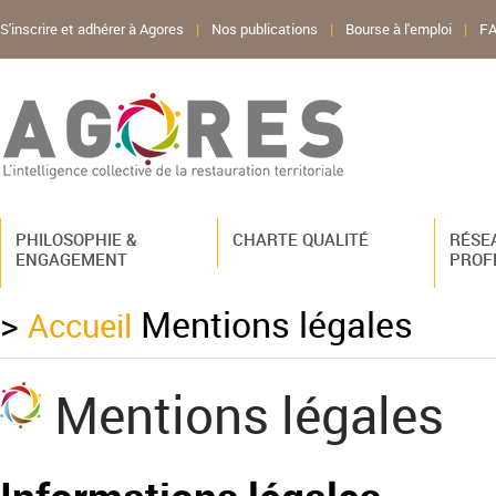
S'inscrire et adhérer à Agores
|
Nos publications
|
Bourse à l'emploi
|
F
PHILOSOPHIE &
CHARTE QUALITÉ
RÉSE
ENGAGEMENT
PROF
>
Mentions légales
Accueil
Mentions légales